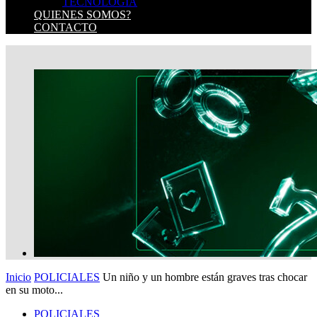
TECNOLOGIA
QUIENES SOMOS?
CONTACTO
Inicio
POLICIALES
Un niño y un hombre están graves tras chocar
en su moto...
POLICIALES