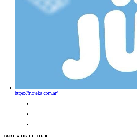
https://frioteka.com.ar/
TABLA DE FUTBOL