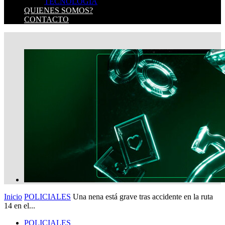
TECNOLOGIA
QUIENES SOMOS?
CONTACTO
Inicio
POLICIALES
Una nena está grave tras accidente en la ruta
14 en el...
POLICIALES