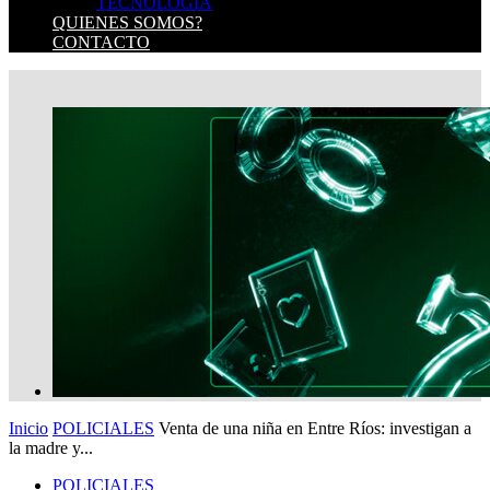
TECNOLOGIA
QUIENES SOMOS?
CONTACTO
Inicio
POLICIALES
Venta de una niña en Entre Ríos: investigan a
la madre y...
POLICIALES