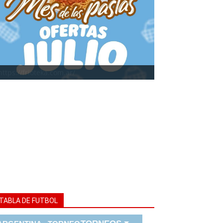
https://frioteka.com.ar/
TABLA DE FUTBOL