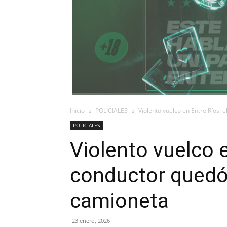
Inicio
POLICIALES
Violento vuelco en Entre Ríos:
POLICIALES
Violento vuelco e
conductor quedó
camioneta
23 enero, 2026