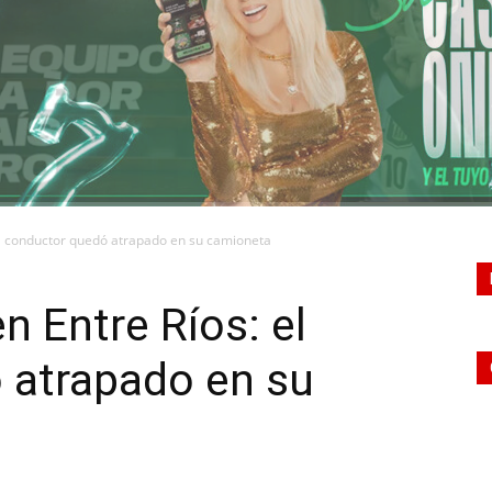
CONQUISTADORES
 el conductor quedó atrapado en su camioneta
n Entre Ríos: el
 atrapado en su