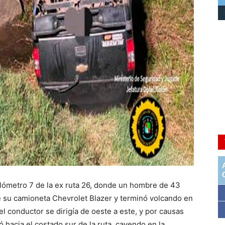
kilómetro 7 de la ex ruta 26, donde un hombre de 43
de su camioneta Chevrolet Blazer y terminó volcando en
 el conductor se dirigía de oeste a este, y por causas
 hacia el costado sur de la ruta, cayendo en la