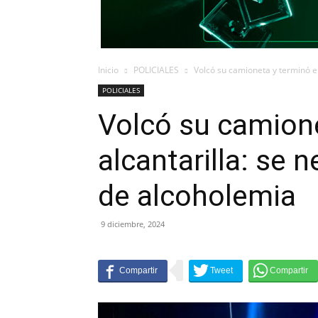
Inicio
POLICIALES
Volcó su camioneta y terminó en 
POLICIALES
Volcó su camion
alcantarilla: se n
de alcoholemia
9 diciembre, 2024