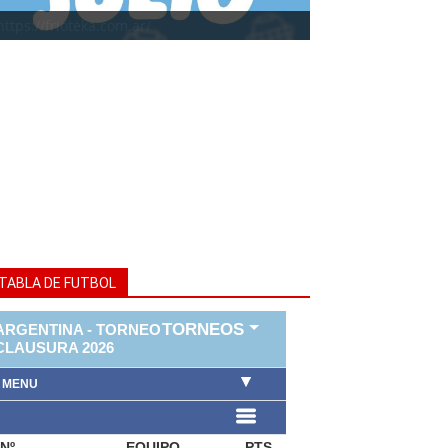
https://frioteka.com.ar/
TABLA DE FUTBOL