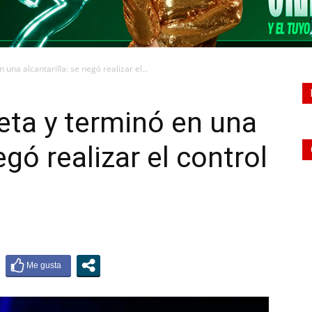
una alcantarilla: se negó realizar el...
eta y terminó en una
egó realizar el control