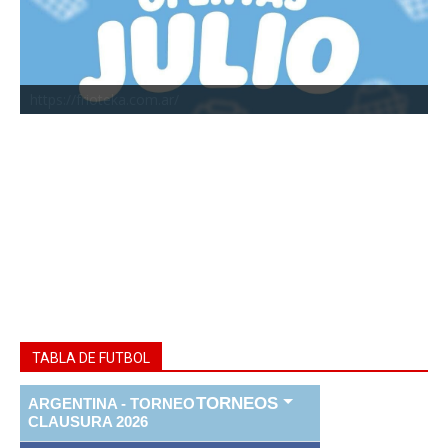
https://frioteka.com.ar/
TABLA DE FUTBOL